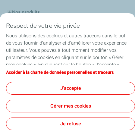
Nos produits
Respect de votre vie privée
Cartes TotalEnergies
Nous utilisons des cookies et autres traceurs dans le but
Professionnels
de vous fournir, d’analyser et d’améliorer votre expérience
utilisateur. Vous pouvez à tout moment modifier vos
Découvrir TotalEnergies
paramètres de cookies en cliquant sur le bouton « Gérer
mes cookies ». En cliquant sur le bouton « J’accepte »,
Challenge Startupper
vous acceptez le dépôt de l’ensemble des cookies. Dans le
Accéder à la charte de données personnelles et traceurs
cas où vous cliquez sur « Je refuse », seuls les cookies
Nos actualités
techniques nécessaires au bon fonctionnement du site
J'accepte
seront utilisés. Pour plus d’informations, vous pouvez
consulter la page « Charte de données personnelles et
Gérer mes cookies
traceurs ».
Accessibilité : partiellement conforme
Cookies et confidentialité
Tous nos sites
Cookies
Je refuse
TotalEnergies 2026