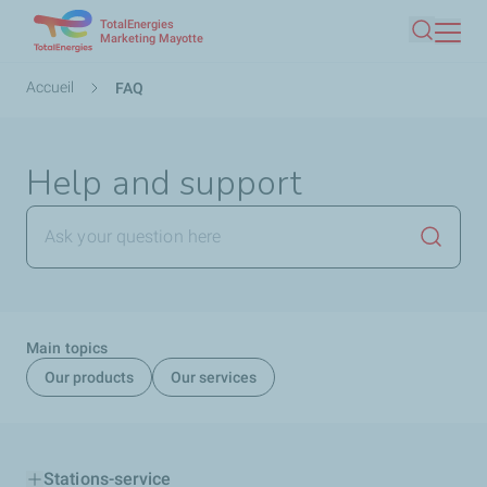
TotalEnergies
Aller
Marketing Mayotte
Recherc
au
contenu
Fil
Accueil
FAQ
principal
d'Ariane
Help and support
Lancer 
Main topics
Our products
Our services
Stations-service