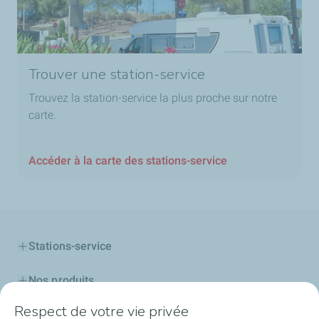
Trouver une station-service
Trouvez la station-service la plus proche sur notre
carte.
Accéder à la carte des stations-service
Stations-service
Nos produits
Respect de votre vie privée
Cartes TotalEnergies