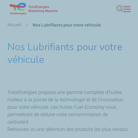
TotalEnergies
Aller
Marketing Mayotte
Recherc
au
contenu
Fil
Accueil
Nos Lubrifiants pour votre véhicule
principal
d'Ariane
Nos Lubrifiants pour votre
véhicule
TotalEnergies propose une gamme complète d’huiles
moteur à la pointe de la technologie et de l’innovation
pour votre véhicule. Les huiles
Fuel Economy
vous
permettront de réduire votre consommation de
carburant.
Retrouvez ici une sélection des produits les plus vendus.