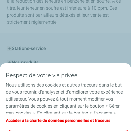
à la réduction des teneurs en benzène et en soufre. A ce
titre, leur teneur en soufre est inférieure à 10 ppm. Ces
produits sont par ailleurs détaxés et leur vente est
strictement réglementée.
Stations-service
Nos produits
Respect de votre vie privée
Cartes TotalEnergies
Nous utilisons des cookies et autres traceurs dans le but
Professionnels
de vous fournir, d’analyser et d’améliorer votre expérience
utilisateur. Vous pouvez à tout moment modifier vos
Découvrir TotalEnergies
paramètres de cookies en cliquant sur le bouton « Gérer
mes cookies ». En cliquant sur le bouton « J’accepte »,
Challenge Startupper
vous acceptez le dépôt de l’ensemble des cookies. Dans le
Accéder à la charte de données personnelles et traceurs
cas où vous cliquez sur « Je refuse », seuls les cookies