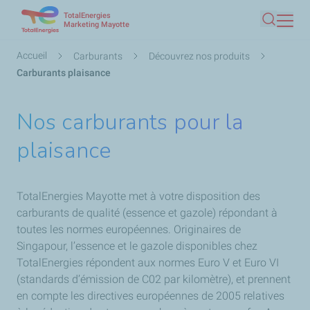
TotalEnergies
Aller
Marketing Mayotte
Recherc
au
contenu
Fil
Accueil
Carburants
Découvrez nos produits
principal
d'Ariane
Carburants plaisance
Nos carburants pour la
plaisance
TotalEnergies Mayotte met à votre disposition des
carburants de qualité (essence et gazole) répondant à
toutes les normes européennes. Originaires de
Singapour, l’essence et le gazole disponibles chez
TotalEnergies répondent aux normes Euro V et Euro VI
(standards d’émission de C02 par kilomètre), et prennent
en compte les directives européennes de 2005 relatives