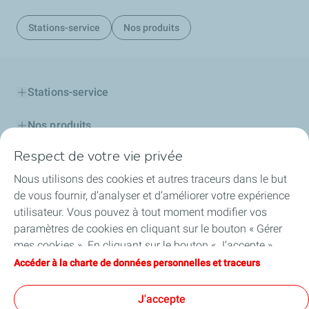
Stations-service
Nos produits
Stations-service
Nos produits
Respect de votre vie privée
Cartes TotalEnergies
Nous utilisons des cookies et autres traceurs dans le but
Professionnels
de vous fournir, d’analyser et d’améliorer votre expérience
utilisateur. Vous pouvez à tout moment modifier vos
Découvrir TotalEnergies
paramètres de cookies en cliquant sur le bouton « Gérer
mes cookies ». En cliquant sur le bouton « J’accepte »,
Challenge Startupper
vous acceptez le dépôt de l’ensemble des cookies. Dans le
Accéder à la charte de données personnelles et traceurs
cas où vous cliquez sur « Je refuse », seuls les cookies
Nos actualités
techniques nécessaires au bon fonctionnement du site
J'accepte