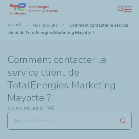
TotalEnergies
Aller
Marketing Mayotte
Recherc
au
contenu
Fil
Accueil
Nos produits
Comment contacter le service
principal
d'Ariane
client de TotalEnergies Marketing Mayotte ?
Comment contacter le
service client de
TotalEnergies Marketing
Mayotte ?
Bienvenue sur la FAQ !
Lancer 