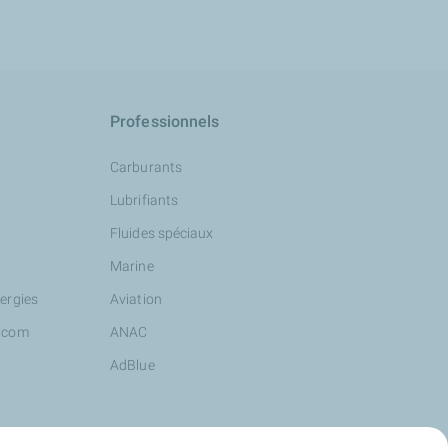
Professionnels
Carburants
Lubrifiants
Fluides spéciaux
Marine
ergies
Aviation
d.com
ANAC
AdBlue