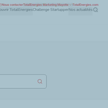
Nous contacter
TotalEnergies Marketing Mayotte
TotalEnergies.com
uvrir TotalEnergies
Challenge Startupper
Nos actualités
Recherch
Lancer la recherche