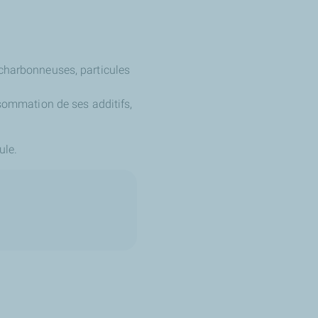
s charbonneuses, particules
onsommation de ses additifs,
ule.