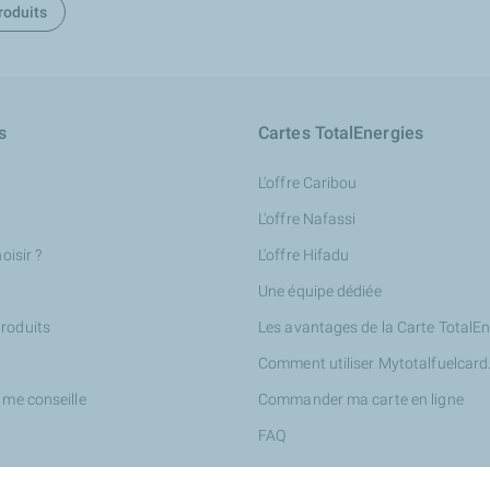
roduits
s
Cartes TotalEnergies
L'offre Caribou
L'offre Nafassi
oisir ?
L'offre Hifadu
Une équipe dédiée
roduits
Les avantages de la Carte TotalEn
Comment utiliser Mytotalfuelcar
 me conseille
Commander ma carte en ligne
FAQ