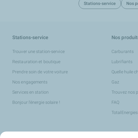
Stations-service
Nos p
Stations-service
Nos produit
Trouver une station-service
Carburants
Restauration et boutique
Lubrifiants
Prendre soin de votre voiture
Quelle huile ch
Nos engagements
Gaz
Services en station
Trouvez nos p
Bonjour l'énergie solaire !
FAQ
TotalEnergies