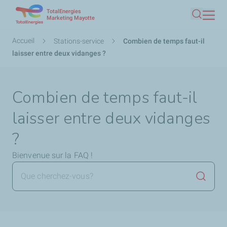
TotalEnergies
Aller
Marketing Mayotte
Recherc
au
contenu
Fil
Accueil
Stations-service
Combien de temps faut-il
principal
d'Ariane
laisser entre deux vidanges ?
Combien de temps faut-il
laisser entre deux vidanges
?
Bienvenue sur la FAQ !
Lancer 