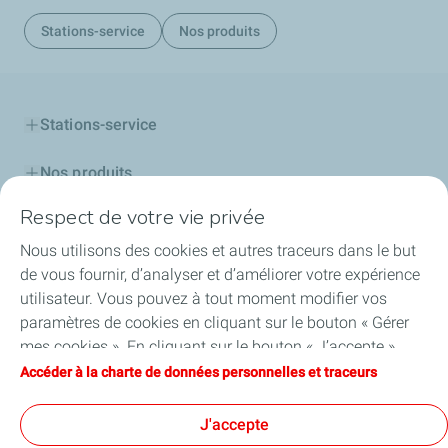
Stations-service
Nos produits
Stations-service
Nos produits
Respect de votre vie privée
Cartes TotalEnergies
Nous utilisons des cookies et autres traceurs dans le but
Professionnels
de vous fournir, d’analyser et d’améliorer votre expérience
utilisateur. Vous pouvez à tout moment modifier vos
Découvrir TotalEnergies
paramètres de cookies en cliquant sur le bouton « Gérer
mes cookies ». En cliquant sur le bouton « J’accepte »,
Challenge Startupper
vous acceptez le dépôt de l’ensemble des cookies. Dans le
Accéder à la charte de données personnelles et traceurs
cas où vous cliquez sur « Je refuse », seuls les cookies
Nos actualités
techniques nécessaires au bon fonctionnement du site
J'accepte
seront utilisés. Pour plus d’informations, vous pouvez