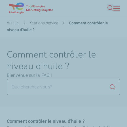
TotalEnergies
Aller
Marketing Mayotte
Recherc
au
contenu
Fil
Accueil
Stations-service
Comment contrôler le
principal
d'Ariane
niveau d'huile ?
Comment contrôler le
niveau d'huile ?
Bienvenue sur la FAQ !
Lancer 
Comment contrôler le niveau d'huile ?