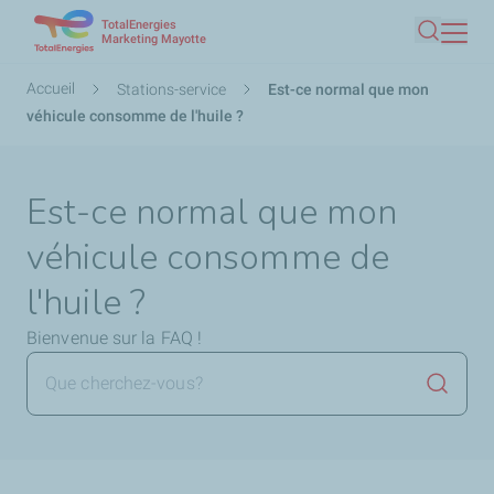
TotalEnergies
Aller
Marketing Mayotte
Recherc
au
contenu
Fil
Accueil
Stations-service
Est-ce normal que mon
principal
d'Ariane
véhicule consomme de l'huile ?
Est-ce normal que mon
véhicule consomme de
l'huile ?
Bienvenue sur la FAQ !
Lancer 