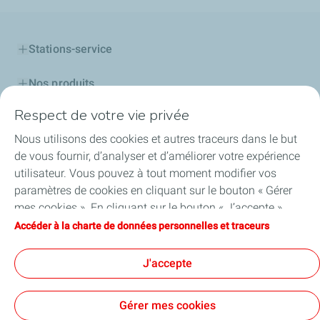
Stations-service
Nos produits
Respect de votre vie privée
Cartes TotalEnergies
Nous utilisons des cookies et autres traceurs dans le but
Professionnels
de vous fournir, d’analyser et d’améliorer votre expérience
utilisateur. Vous pouvez à tout moment modifier vos
Découvrir TotalEnergies
paramètres de cookies en cliquant sur le bouton « Gérer
mes cookies ». En cliquant sur le bouton « J’accepte »,
Challenge Startupper
vous acceptez le dépôt de l’ensemble des cookies. Dans le
Accéder à la charte de données personnelles et traceurs
cas où vous cliquez sur « Je refuse », seuls les cookies
Nos actualités
techniques nécessaires au bon fonctionnement du site
J'accepte
seront utilisés. Pour plus d’informations, vous pouvez
consulter la page « Charte de données personnelles et
Gérer mes cookies
traceurs ».