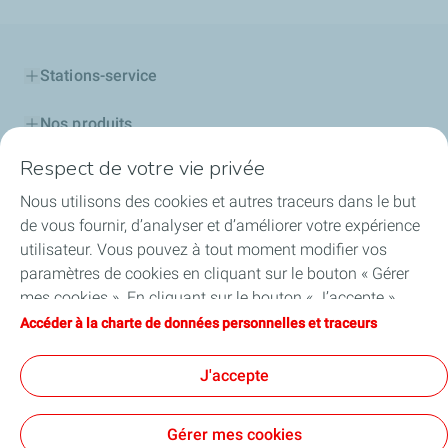
Stations-service
Nos produits
Respect de votre vie privée
Cartes TotalEnergies
Nous utilisons des cookies et autres traceurs dans le but
Professionnels
de vous fournir, d’analyser et d’améliorer votre expérience
utilisateur. Vous pouvez à tout moment modifier vos
Découvrir TotalEnergies
paramètres de cookies en cliquant sur le bouton « Gérer
mes cookies ». En cliquant sur le bouton « J’accepte »,
Challenge Startupper
vous acceptez le dépôt de l’ensemble des cookies. Dans le
Accéder à la charte de données personnelles et traceurs
cas où vous cliquez sur « Je refuse », seuls les cookies
Nos actualités
techniques nécessaires au bon fonctionnement du site
J'accepte
seront utilisés. Pour plus d’informations, vous pouvez
consulter la page « Charte de données personnelles et
Gérer mes cookies
traceurs ».