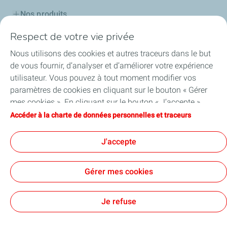
Nos produits
Respect de votre vie privée
Cartes TotalEnergies
Nous utilisons des cookies et autres traceurs dans le but
Professionnels
de vous fournir, d’analyser et d’améliorer votre expérience
utilisateur. Vous pouvez à tout moment modifier vos
Découvrir TotalEnergies
paramètres de cookies en cliquant sur le bouton « Gérer
mes cookies ». En cliquant sur le bouton « J’accepte »,
Challenge Startupper
vous acceptez le dépôt de l’ensemble des cookies. Dans le
Accéder à la charte de données personnelles et traceurs
cas où vous cliquez sur « Je refuse », seuls les cookies
Nos actualités
techniques nécessaires au bon fonctionnement du site
J'accepte
seront utilisés. Pour plus d’informations, vous pouvez
consulter la page « Charte de données personnelles et
Gérer mes cookies
traceurs ».
Accessibilité : partiellement conforme
Cookies et confidentialité
Tous nos sites
Cookies
Je refuse
TotalEnergies 2026